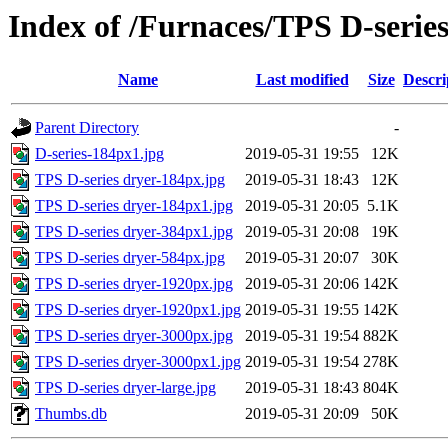
Index of /Furnaces/TPS D-serie
Name
Last modified
Size
Descri
Parent Directory
-
D-series-184px1.jpg
2019-05-31 19:55
12K
TPS D-series dryer-184px.jpg
2019-05-31 18:43
12K
TPS D-series dryer-184px1.jpg
2019-05-31 20:05
5.1K
TPS D-series dryer-384px1.jpg
2019-05-31 20:08
19K
TPS D-series dryer-584px.jpg
2019-05-31 20:07
30K
TPS D-series dryer-1920px.jpg
2019-05-31 20:06
142K
TPS D-series dryer-1920px1.jpg
2019-05-31 19:55
142K
TPS D-series dryer-3000px.jpg
2019-05-31 19:54
882K
TPS D-series dryer-3000px1.jpg
2019-05-31 19:54
278K
TPS D-series dryer-large.jpg
2019-05-31 18:43
804K
Thumbs.db
2019-05-31 20:09
50K